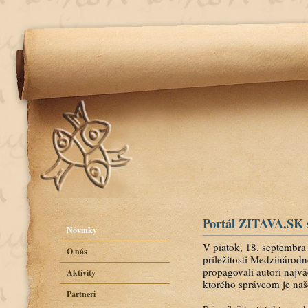
Portál ZITAVA.SK s
Novinky
V piatok, 18. septembra 
O nás
príležitosti Medzinárod
propagovali autori najv
Aktivity
ktorého správcom je naš
Partneri