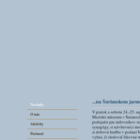
...na Šurianskom jar
Novinky
V piatok a sobotu 24.-25. s
O nás
Mestské múzeum v Šuranoch 
podujatie pre milovníkov st
Aktivity
synagógy, si návštevníci mo
si dobovú hudbu v podaní Mu
Partneri
vyhni, či sledovať šikovné r