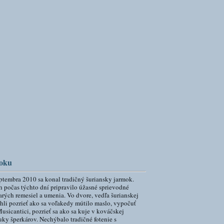
moku
eptembra 2010 sa konal tradičný šuriansky jarmok.
počas týchto dní pripravilo úžasné sprievodné
arých remesiel a umenia. Vo dvore, vedľa šurianskej
hli pozrieť ako sa voľakedy mútilo maslo, vypočuť
sicantici, pozrieť sa ako sa kuje v kováčskej
uky šperkárov. Nechýbalo tradičné fotenie s