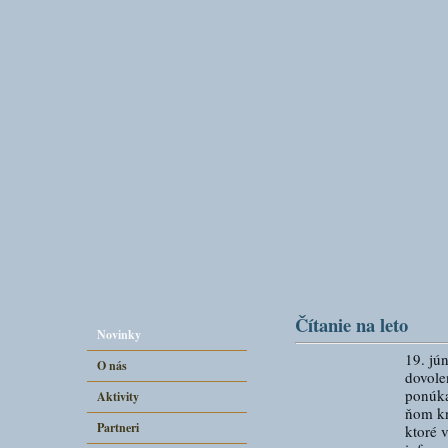
Čítanie na leto
Novinky
19. jú
O nás
dovole
ponúk
Aktivity
ňom kn
Partneri
ktoré 